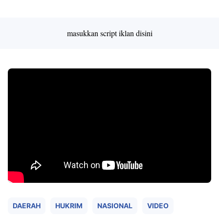
Premium
By
Raushan
Design
masukkan script iklan disini
With
Shroff
Templates
DAERAH
HUKRIM
NASIONAL
VIDEO